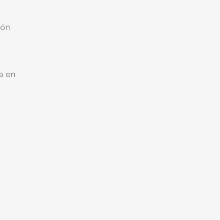
ión
a en