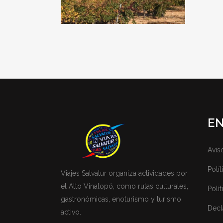
E
Avis
Polí
Viajes Salvatur organiza actividades por
el Alto Vinalopó, como rutas culturales,
Polí
gastronómicas, enoturismo y turismo
Decl
activo.