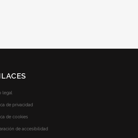
NLACES
o legal
tica de privacidad
tica de cookies
aración de accesibilidad