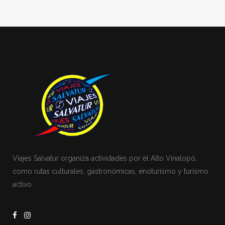
Viajes Salvatur organiza actividades por el Alto Vinalopó,
como rutas culturales, gastronómicas, enoturismo y turismo
activo.