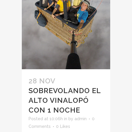
28 NOV
SOBREVOLANDO EL
ALTO VINALOPÓ
CON 1 NOCHE
Posted at 10:06h
in
by
admin
0
Comments
0
Likes